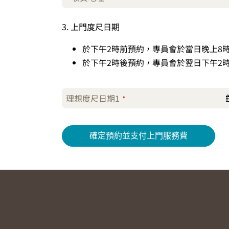
3. 上門度尺日期
於下午2時前預約，專員會於當日晚上8
於下午2時後預約，專員會於翌日下午2
理想度尺日期1
*
確定預約並支付上門服務費
This
field
should
be
left