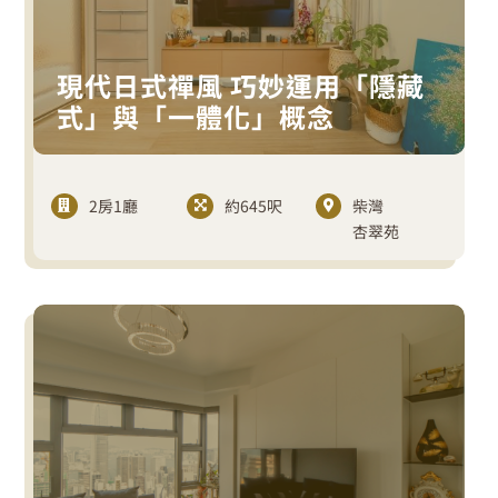
現代日式禪風 巧妙運用「隱藏
式」與「一體化」概念
2房1廳
約645呎
柴灣
杏翠苑