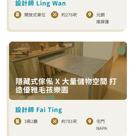
設計師 Ling Wan
開放式單位
約276呎
元朗
南屏匯
隱藏式傢俬 X 大量儲物空間 打
造優雅毛孩樂園
設計師 Fai Ting
3房2廳
約781呎
屯門
NAPA