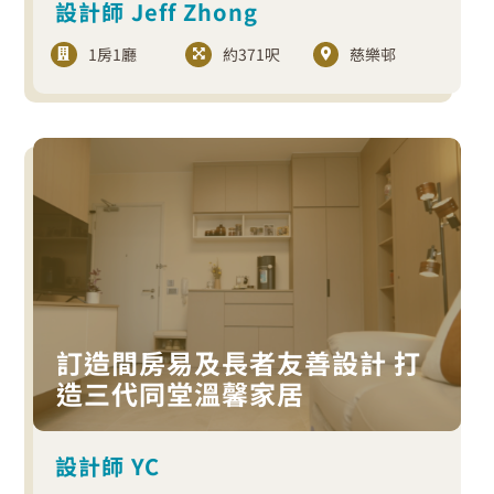
設計師 Jeff Zhong
1房1廳
約371呎
慈樂邨
訂造間房易及長者友善設計 打
造三代同堂溫馨家居
設計師 YC