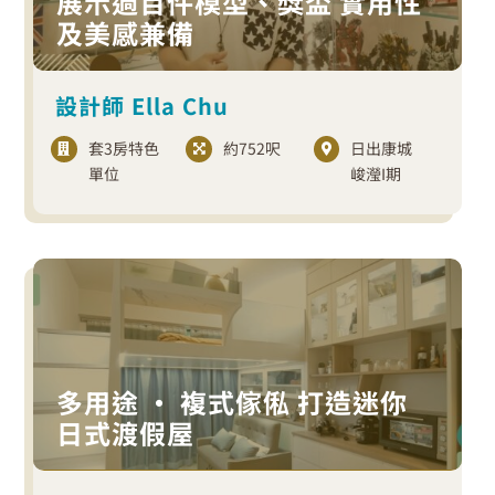
展示過百件模型、獎盃 實用性
及美感兼備
設計師 Ella Chu
套3房特色
約752呎
日出康城
單位
峻瀅I期
多用途 · 複式傢俬 打造迷你
日式渡假屋