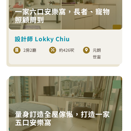
一家六口安樂窩，長者、寵物
照顧周到
設計師 Lokky Chiu
2房2廳
約426呎
元朗
世宙
量身訂造全屋傢俬，打造一家
五口安樂窩