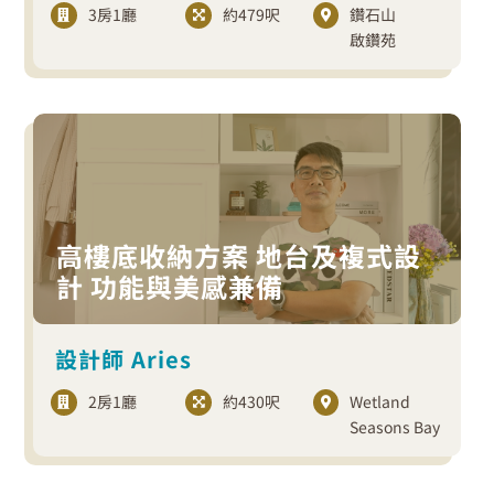
3房1廳
約479呎
鑽石山
啟鑽苑
高樓底收納方案 地台及複式設
計 功能與美感兼備
設計師 Aries
2房1廳
約430呎
Wetland
Seasons Bay