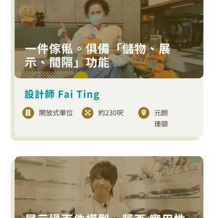
一件傢俬。俱備「儲物、展
示、間隔」功能
設計師 Fai Ting
開放式單位
約230呎
元朗
瑧頤