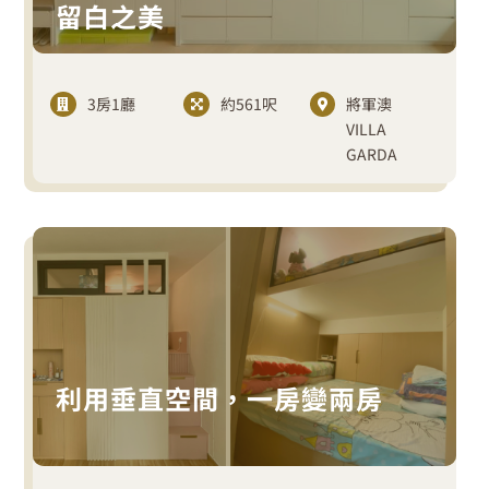
留白之美
3房1廳
約561呎
將軍澳
VILLA
GARDA
利用垂直空間，一房變兩房