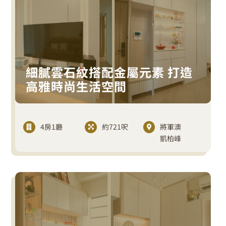
細膩雲石紋搭配金屬元素 打造
高雅時尚生活空間
4房1廳
約721呎
將軍澳
凱柏峰