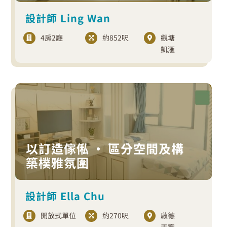
設計師 Ling Wan
4房2廳
約852呎
觀塘
凱滙
以訂造傢俬 ‧ 區分空間及構
築樸雅氛圍
設計師 Ella Chu
開放式單位
約270呎
啟德
天寰