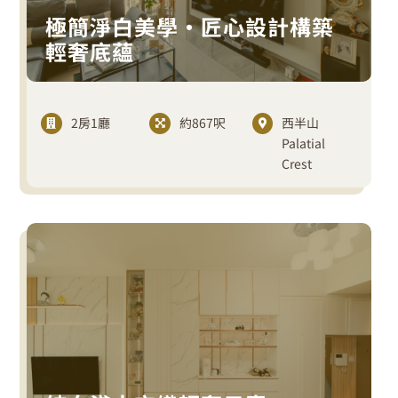
極簡淨白美學・匠心設計構築
輕奢底蘊
2房1廳
約867呎
西半山
Palatial
Crest