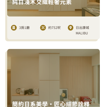
純白淺木交織輕奢元素
3房1廳
約752呎
日出康城
MALIBU
簡約日系美學・匠心細節詮釋