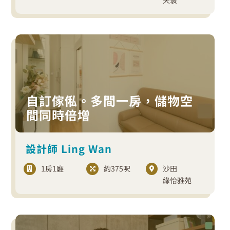
自訂傢俬。多間一房，儲物空
間同時倍增
設計師 Ling Wan
1房1廳
約375呎
沙田
綠怡雅苑