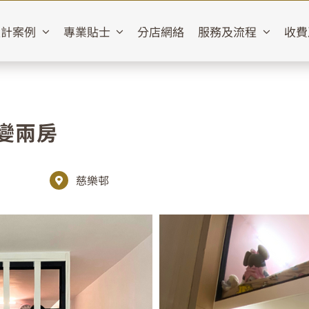
設計案例
專業貼士
分店網絡
服務及流程
收費
變兩房
慈樂邨