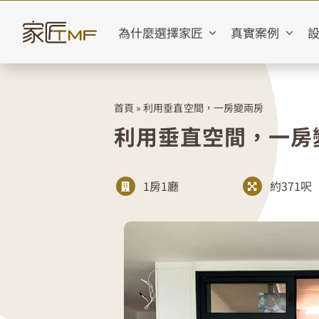
Skip
to
為什麼選擇家匠
真實案例
content
首頁
»
利用垂直空間，一房變兩房
利用垂直空間，一房
1房1廳
約371呎