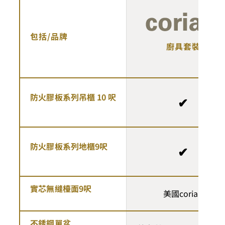
包括/品牌
廚具套裝
防火膠板系列吊櫃
10
呎
✔
防火膠板系列地櫃
9
呎
✔
實芯無縫檯面
9
呎
美國corian
不銹鋼單盆