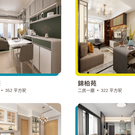
莊
錦柏苑
 •
352 平方呎
二房一廳 •
322 平方呎