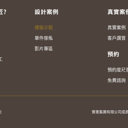
匠?
設計案例
真實案
真實案例
樓盤示範
客戶讚賞
單件傢俬
影片專區
預約
工
預約度尺
免費諮詢
則
實惠集團有限公司成