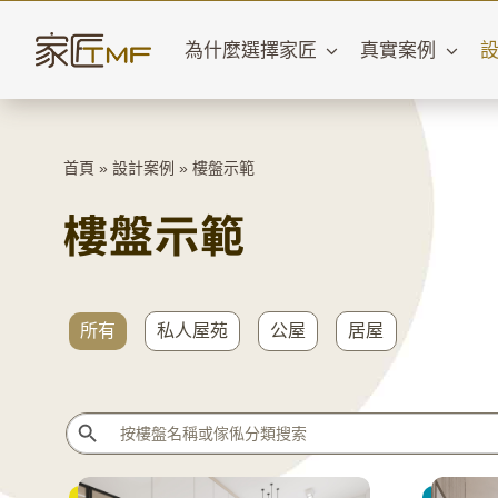
Skip
to
為什麼選擇家匠
真實案例
content
首頁
»
設計案例
»
樓盤示範
樓盤示範
所有
私人屋苑
公屋
居屋
Search Button
Search
for: