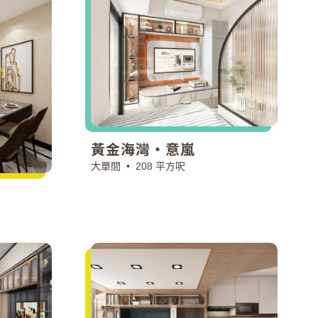
黃金海灣·意嵐
大單間 •
208 平方呎