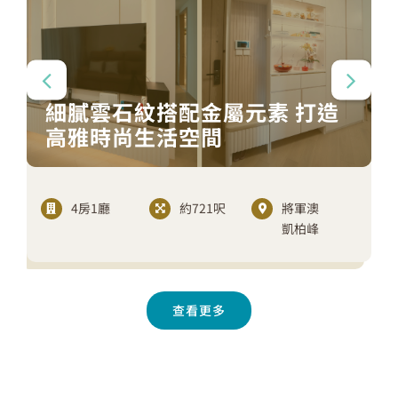
細膩雲石紋搭配金屬元素 打造
高雅時尚生活空間
4房1廳
約721呎
將軍澳
凱柏峰
查看更多