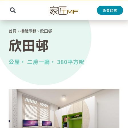
Skip
to
免費諮詢
Toggle
content
Search
Navigation
for:
首頁
»
樓盤示範
»
欣田邨
欣田邨
公屋•
二房一廳•
380平方呎