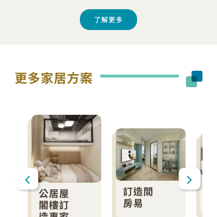
了解更多
更多家居方案
訂造間
公居屋
房易
閣樓訂
造專家