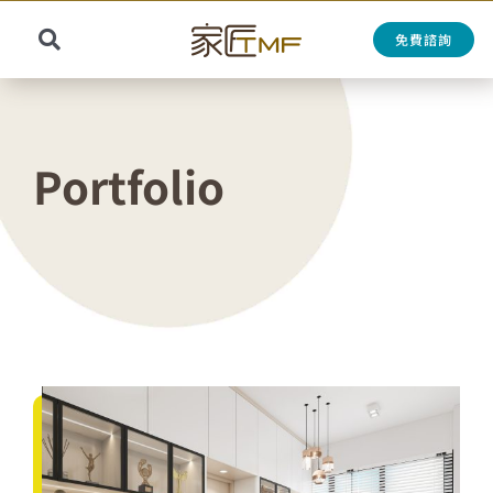
Skip
to
免費諮詢
Toggle
content
Search
Navigation
for:
Portfolio