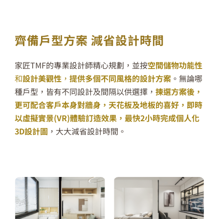
齊備戶型方案 減省設計時間
家匠
TMF
的專業設計師精心規劃，並按
空間
儲物功能性
和
設計美觀性
，
提供多個不同風格的設計方案
。
無論
哪
種戶型
，皆有不同設計
及間隔以供選擇，
揀選方案後，
更可配合客戶本身對牆身，天花板及地板的喜好，即時
以虛擬實景(VR)體驗訂造效果，最快2小時完成個人化
3D
設計圖
，
大大減省設計時間。