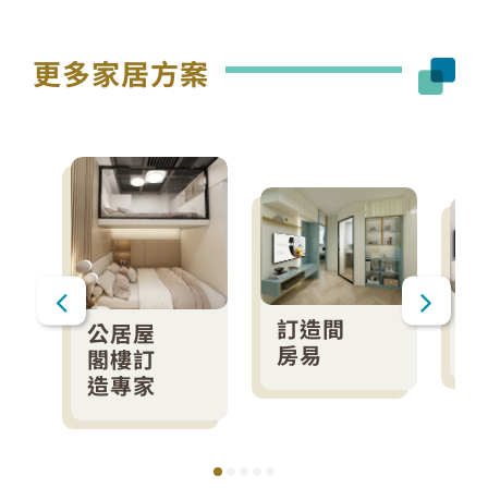
更多家居方案
訂造間
公居屋
房易
閣樓訂
造專家