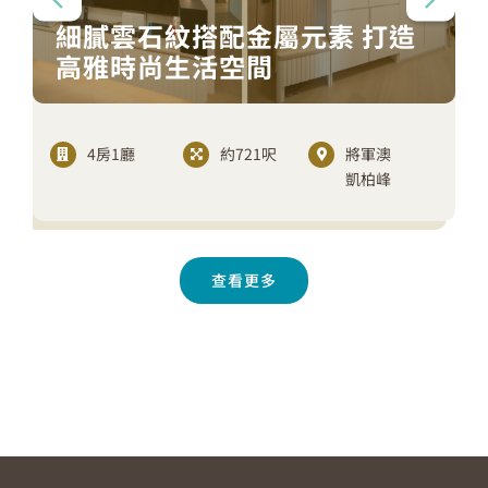
細膩雲石紋搭配金屬元素 打造
高雅時尚生活空間
4房1廳
約721呎
將軍澳
凱柏峰
查看更多