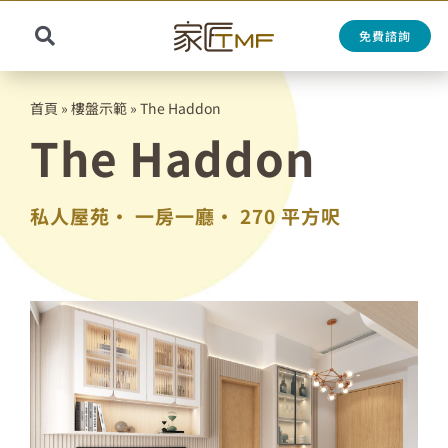
Skip
to
免費諮詢
Toggle
content
Search
Navigation
for:
首頁
»
樓盤示範
»
The Haddon
The Haddon
私人屋苑•
一房一廳•
270 平方呎