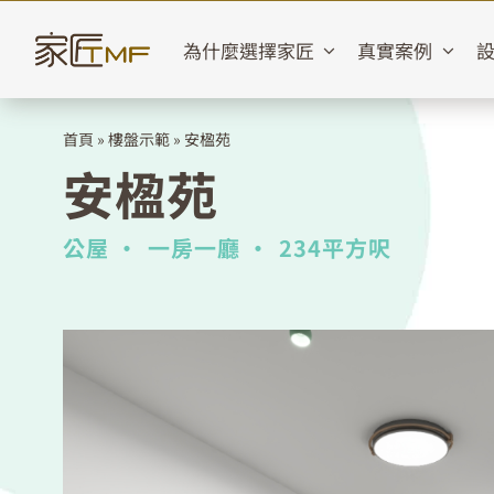
Skip
to
為什麼選擇家匠
真實案例
content
首頁
»
樓盤示範
»
安楹苑
安楹苑
公屋 •
一房一廳 •
234平方呎