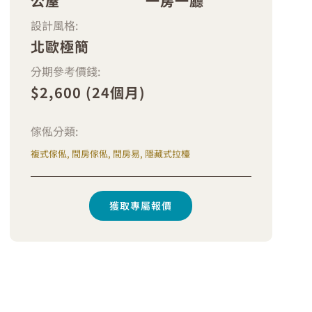
公屋
一房一廳
設計風格:
北歐極簡
分期參考價錢:
$2,600 (24個月)
傢俬分類:
複式傢俬, 間房傢俬, 間房易, 隱藏式拉檯
獲取專屬報價