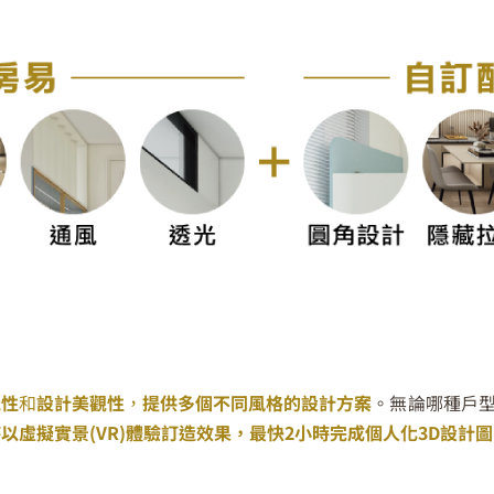
能性
和
設計美觀性
，
提供多個不同風格的設計方案
。
無論
哪種戶
虛擬實景(VR)體驗訂造效果，最快2小時完成個人化3D
設計圖