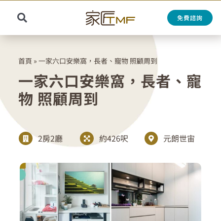
Skip
to
免費諮詢
Toggle
content
Search
Navigation
for:
首頁
»
一家六口安樂窩，長者、寵物 照顧周到
一家六口安樂窩，長者、寵
物 照顧周到
2房2廳
約426呎
元朗世宙