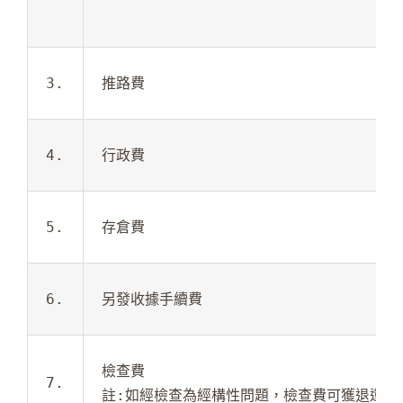
3.
推路費
4.
行政費
5.
存倉費
6.
另發收據手續費
檢查費

7.
註:如經檢查為經構性問題，檢查費可獲退還。