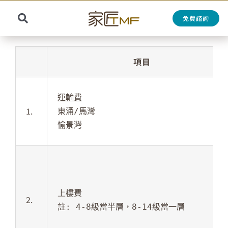
Skip
to
免費諮詢
Toggle
content
Search
Navigation
for:
項目
運輸費
1.
東涌/馬灣

愉景灣
上樓費

2.
註: 4-8級當半層，8-14級當一層