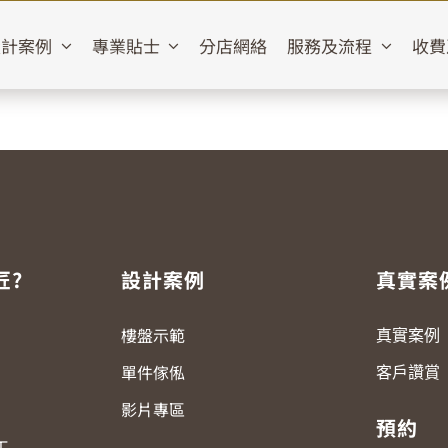
設計案例
專業貼士
分店網絡
服務及流程
收費
匠?
設計案例
真實案
樓盤示範
真實案例
單件傢俬
客戶讚賞
影片專區
預約
工