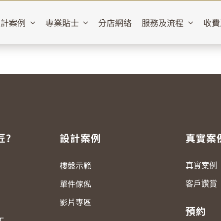
設計案例
專業貼士
分店網絡
服務及流程
收費
匠?
設計案例
真實案
樓盤示範
真實案例
單件傢俬
客戶讚賞
影片專區
預約
工