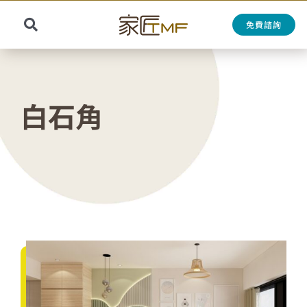
Skip
to
免費諮詢
Toggle
content
Search
Navigation
for:
白石角