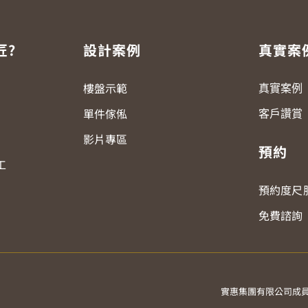
匠?
設計案例
真實案
樓盤示範
真實案例
單件傢俬
客戶讚賞
影片專區
預約
工
預約度尺
免費諮詢
實惠集團有限公司成