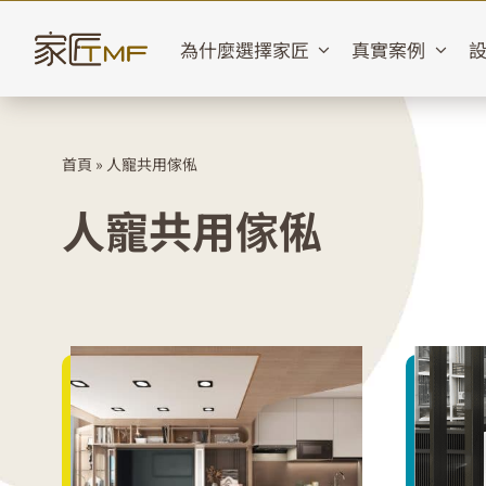
Skip
to
為什麼選擇家匠
真實案例
content
首頁
»
人寵共用傢俬
人寵共用傢俬
B
啟德海灣