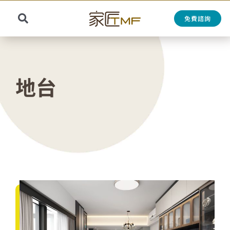
Skip
to
免費諮詢
Toggle
content
Search
Navigation
for:
地台