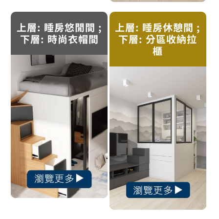
上層: 睡房悠閒間 ;
上層: 睡房休憩間 ;
下層: 時尚衣帽間
下層: 分區收納拉
櫃