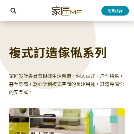
Skip
to
免費諮詢
Toggle
content
Search
Navigation
for:
複式訂造傢俬系列
家匠設計專員會根據生活習慣、個人喜好、户型特色，
甚至身高，窩心計劃複式空間的長遠用途，訂造專屬你
的安樂窩。