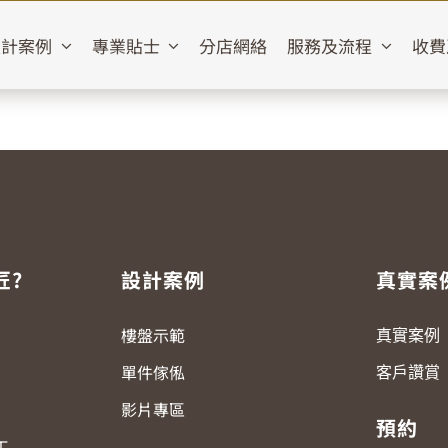
設計案例
專業貼士
分店網絡
服務及流程
收費
匠?
設計案例
真實案
樓盤示範
真實案例
單件傢俬
客戶讚賞
影片專區
預約
工