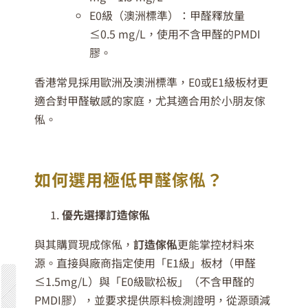
E0級（澳洲標準）：甲醛釋放量
≤0.5 mg/L，使用不含甲醛的PMDI
膠。
香港常見採用歐洲及澳洲標準，E0或E1級板材更
適合對甲醛敏感的家庭，尤其適合用於小朋友傢
俬。
如何選用極低甲醛傢俬？
優先選擇訂造傢俬
與其購買現成傢俬，
訂造傢俬
更能掌控材料來
源。直接與廠商指定使用「E1級」板材（甲醛
≤1.5mg/L）與「E0級歐松板」（不含甲醛的
PMDI膠），並要求提供原料檢測證明，從源頭減