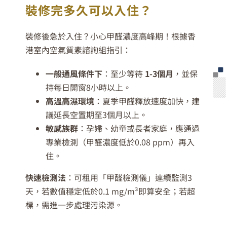
裝修完多久可以入住？
裝修後急於入住？小心甲醛濃度高峰期！根據香
港室內空氣質素諮詢組指引：
一般通風條件下
：至少等待
1-3
個月
，並保
持每日開窗8小時以上。
高溫高濕環境
：夏季甲醛釋放速度加快，建
議延長空置期至3個月以上。
敏感族群
：孕婦、幼童或長者家庭，應通過
專業檢測（甲醛濃度低於0.08 ppm）再入
住。
快速檢測法
：可租用「甲醛檢測儀」連續監測3
天，若數值穩定低於0.1 mg/m³即算安全；若超
標，需進一步處理污染源。