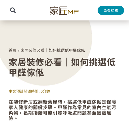
Skip
to
免費諮詢
Toggle
content
Search
Navigation
for:
首頁
»
家居裝修必看｜如何挑選低甲醛傢俬
家居裝修必看｜如何挑選低
甲醛傢俬
本文預計閱讀時間: 0分鐘
在裝修新居或翻新舊屋時，挑選低甲醛傢俬是保障
家人健康的關鍵步驟。甲醛作為常見的室內空氣污
染物，長期接觸可能引發呼吸道問題甚至致癌風
險。