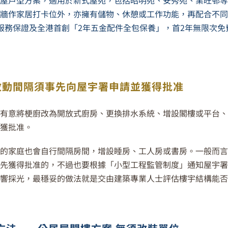
屋戶型方案，適用於新式屋苑，
包括昭明苑
、
安秀苑
、
業旺邨
牆作家居打卡位外，亦擁有儲物、休憩或工作功能，再配合不
服務保證及全港首創「2年五金配件全包保養」，首2年無限次
改動間隔須事先向屋宇署申請並獲得批准
有意將梗廚改為開放式廚房、更換排水系統、增設閣樓或平台
獲批准。
的家庭也會自行間隔房間，增設睡房、工人房或書房。一般而
先獲得批准的，不過也要根據「小型工程監管制度」通知屋宇
響採光，最穩妥的做法就是交由建築專業人士評估樓宇結構能