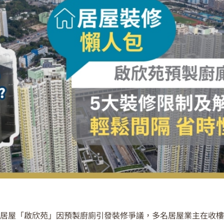
居屋「啟欣苑」因預製廚廁引發裝修爭議，多名居屋業主在收