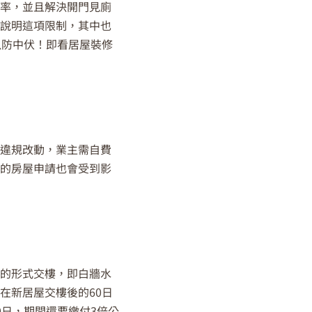
用率，並且解決開門見廁
楚說明這項限制，其中也
以防中伏！即看居屋裝修
如違規改動，業主需自費
來的房屋申請也會受到影
」的形式交樓，即白牆水
在新居屋交樓後的60日
日，期間還要繳付3倍公