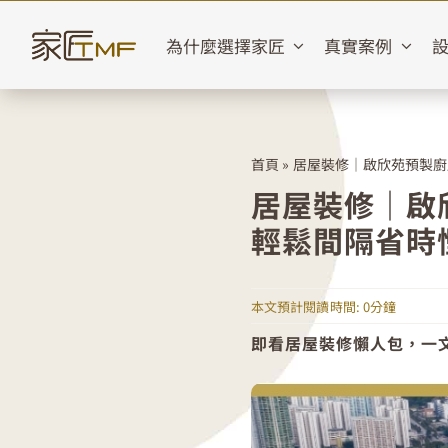
Skip
to
為什麼選擇家匠
真實案例
content
首頁
»
居屋裝修｜啟欣苑預製廚
居屋裝修｜啟
輕鬆間隔省時
本文預計閱讀時間: 0分鐘
即看居屋裝修懶人包，一