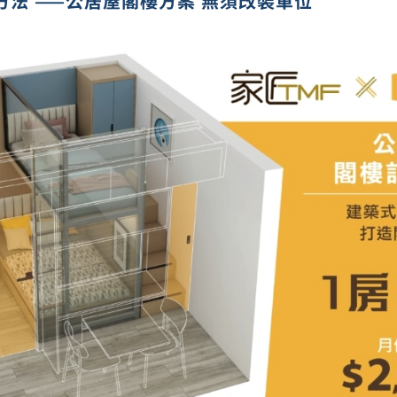
法 ——
公居屋閣樓方案 無須改裝
單位