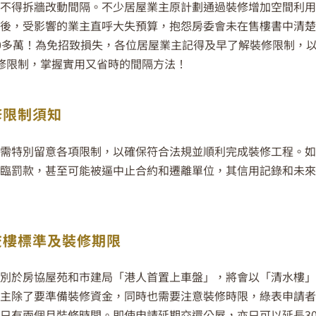
不得拆牆改動間隔。不少居屋業主原計劃通過裝修增加空間利
後，受影響的業主直呼大失預算，抱怨房委會未在售樓書中清
0多萬！為免招致損失，各位居屋業主記得及早了解裝修限制，
修限制，掌握實用又省時的間隔方法！
修限制須知
需特別留意各項限制，以確保符合法規並順利完成裝修工程。
臨罰款，甚至可能被逼中止合約和遷離單位，其信用記錄和未
交樓標準及裝修期限
別於房協屋苑和市建局「港人首置上車盤」，將會以「清水樓
主除了要準備裝修資金，同時也需要注意裝修時限，綠表申請者
只有兩個月裝修時間。即使申請延期交還公屋，亦只可以延長30