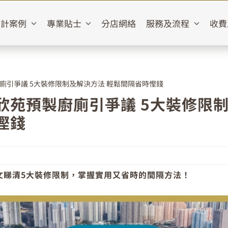
設計案例
專業貼士
分店網絡
服務及流程
收費
廁引爭議 5大裝修限制及解決方法 輕鬆間隔省時慳錢
欣苑預製廚廁引爭議 5大裝修限
慳錢
文睇清5大裝修限制，掌握實用又省時的間隔方法！