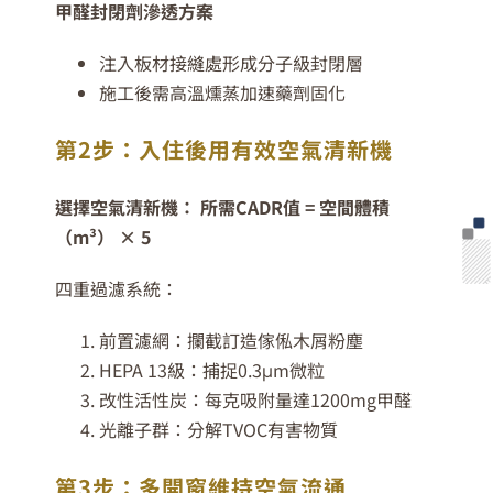
甲醛封閉劑滲透方案
注入板材接縫處形成分子級封閉層
施工後需高溫燻蒸加速藥劑固化
第2步：入住後用有效空氣清新機
選擇空氣清新機： 所需CADR值 = 空間體積
（m³） × 5
四重過濾系統：
前置濾網：攔截訂造傢俬木屑粉塵
HEPA 13級：捕捉0.3μm微粒
改性活性炭：每克吸附量達1200mg甲醛
光離子群：分解TVOC有害物質
第3步：多開窗維持空氣流通