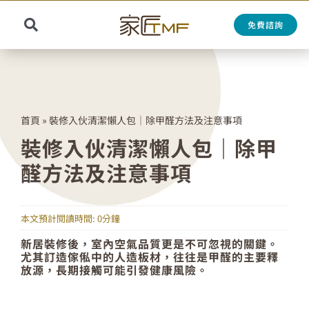
Skip
to
免費諮詢
Toggle
content
Search
Navigation
for:
首頁
»
裝修入伙清潔懶人包｜除甲醛方法及注意事項
裝修入伙清潔懶人包｜除甲
醛方法及注意事項
本文預計閱讀時間: 0分鐘
新居裝修後，室內空氣品質更是不可忽視的關鍵。
尤其訂造傢俬中的人造板材，往往是甲醛的主要釋
放源，長期接觸可能引發健康風險。