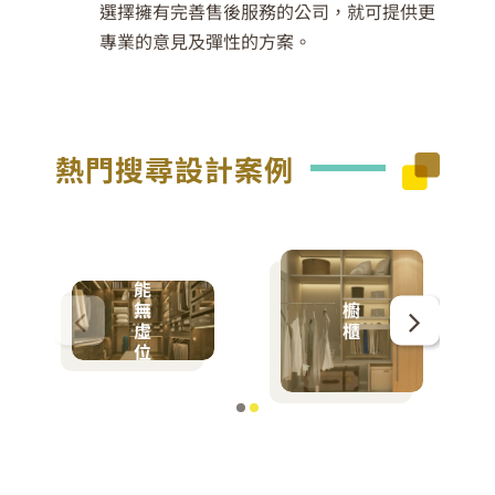
選擇擁有完善售後服務的公司，就可提供更
專業的意見及彈性的方案。
熱門搜尋設計案例
多
功
能
無
櫥
虛
櫃
位
衣
櫃