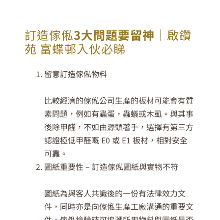
訂造傢俬
3大問題要留神
｜啟鑽
苑 富蝶邨入伙必睇
留意訂造傢俬物料
比較經濟的傢俬公司生產的板材可能會有質
素問題，例如有蟲蛋，蟲蟻或木虱。與其事
後除甲醛，不如由源頭著手，選擇有第三方
認證極低甲醛嘅 E0 或 E1 板材，相對安全
可靠。
圖紙重要性 – 訂造傢俬圖紙與實物不符
圖紙為與客人共識後的一份有法律效力文
件，同時亦是向傢俬生產工廠溝通的重要文
件。傢俬檢驗時可追溯所用物料與圖紙是否