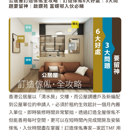
公居屋訂造傢俬全攻略｜訂造傢俬6大好處｜3大問
題要留神｜啟鑽苑 富蝶邨入伙必睇
香港公居屋以「清水房」交樓，而公屋調遷戶及新編配
到公屋單位的申請人，必須於租約生效起計一個月內搬
入單位，即時裝修時間非常緊拙。透過訂造全屋傢俬不
但能善用每吋空間，更可以在短時間內完成間房及安裝
傢俬，入伙時間盡在掌握！訂造傢俬專家—家匠TMF 用