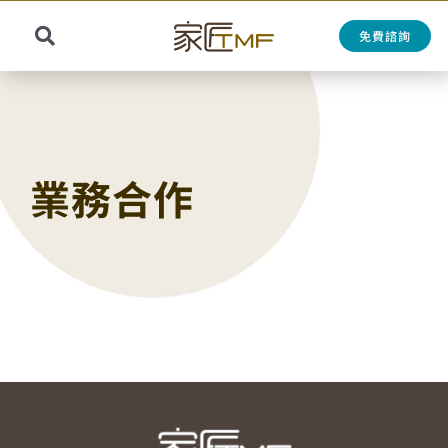
Skip
to
免費諮詢
Toggle
content
Search
Navigation
for:
業務合作