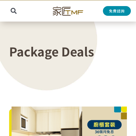
Skip
to
免費諮詢
Toggle
content
Search
Navigation
for:
Package Deals