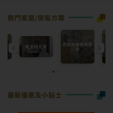
熱門家居/
傢俬方案
百變兒童傢俬系
房易
家居辦公室
列
最新優惠及小貼士