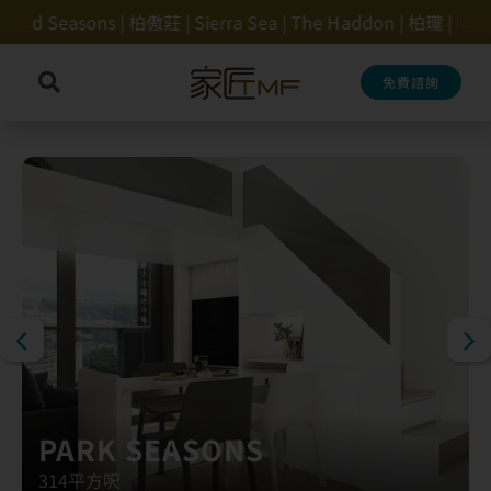
Skip
莊 | Sierra Sea | The Haddon | 柏瓏 | NOVO LAND 
to
content
免費諮詢
Toggle
Search
Navigation
for:
PARK SEASONS
314平方呎