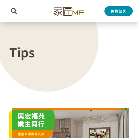
Skip
to
免費諮詢
Toggle
content
Search
Navigation
for:
Tips