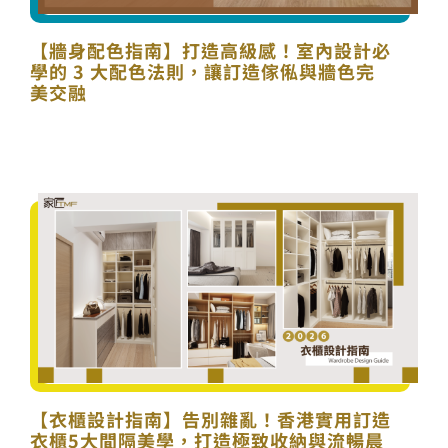
【牆身配色指南】打造高級感！室內設計必
學的 3 大配色法則，讓訂造傢俬與牆色完
美交融
【衣櫃設計指南】告別雜亂！香港實用訂造
衣櫃5大間隔美學，打造極致收納與流暢晨