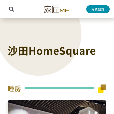
Skip
to
免費諮詢
Toggle
content
Search
Navigation
for:
沙田HomeSquare
睡房