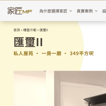
Skip
to
為什麼選擇家匠
真實案例
content
首頁
»
樓盤示範
»
匯璽II
匯璽II
私人屋苑 •
一房一廳 •
349平方呎