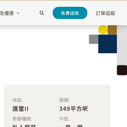
及優惠
訂單追蹤
免費諮詢
地區:
面積:
匯璽II
349平方呎
房屋種類:
戶型: