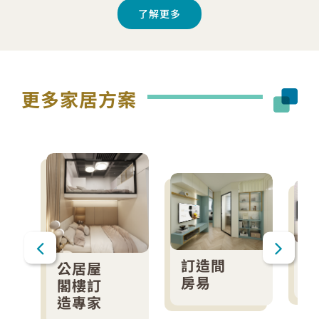
了解更多
更多家居方案
訂造間
公居屋
房易
閣樓訂
造專家