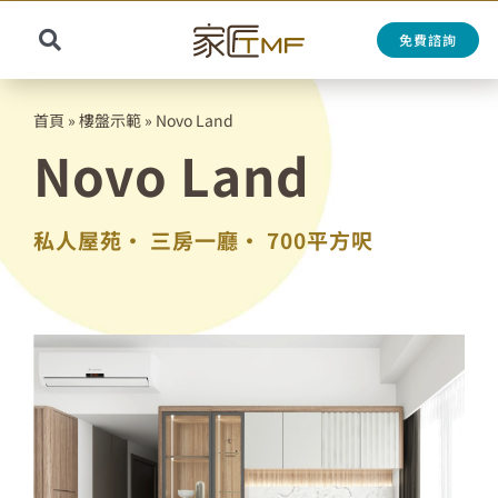
Skip
to
免費諮詢
Toggle
content
Search
Navigation
for:
首頁
»
樓盤示範
»
Novo Land
Novo Land
私人屋苑•
三房一廳•
700平方呎