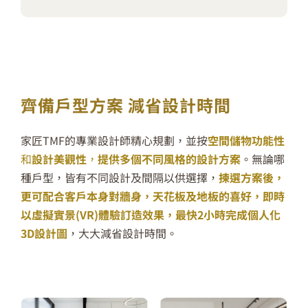
齊備戶型方案 減省設計時間
家匠
TMF
的專業設計師精心規劃，並按
空間
儲物功能性
和
設計美觀性
，
提供多個不同風格的設計方案
。
無論
哪
種戶型
，皆有不同設計
及間隔以供選擇，
揀選方案後，
更可配合客戶本身對牆身，天花板及地板的喜好，即時
以虛擬實景(VR)體驗訂造效果，最快2小時完成個人化
3D
設計圖
，
大大減省設計時間。