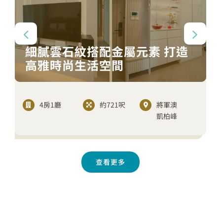
細膩雲石紋搭配金屬元素 打造
高雅時尚生活空間
4房1廳
約721呎
將軍澳
凱柏峰
查看更多