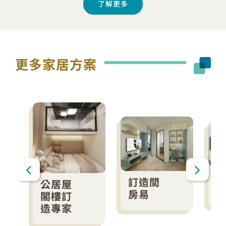
了解更多
更多家居方案
訂造間
公居屋
房易
閣樓訂
造專家