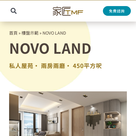
Skip
to
免費諮詢
Toggle
content
Search
Navigation
for:
首頁
»
樓盤示範
»
NOVO LAND
NOVO LAND
私人屋苑•
兩房兩廳•
450平方呎