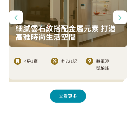
細膩雲石紋搭配金屬元素 打造
高雅時尚生活空間
4房1廳
約721呎
將軍澳
凱柏峰
查看更多