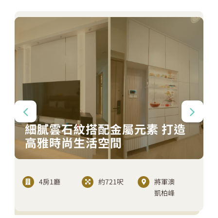
細膩雲石紋搭配金屬元素 打造
高雅時尚生活空間
4房1廳
約721呎
將軍澳
凱柏峰