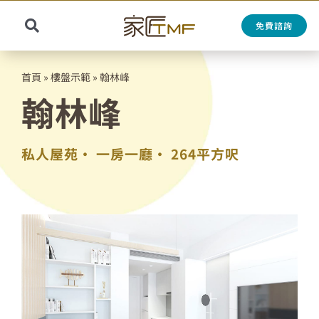
Skip
to
免費諮詢
Toggle
content
Search
Navigation
for:
首頁
»
樓盤示範
»
翰林峰
翰林峰
私人屋苑•
一房一廳•
264平方呎