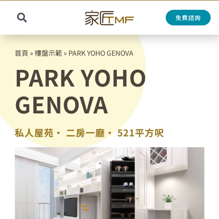
Skip
to
免費諮詢
Toggle
content
Search
Navigation
for:
首頁
»
樓盤示範
»
PARK YOHO GENOVA
PARK YOHO
GENOVA
私人屋苑•
二房一廳•
521平方呎