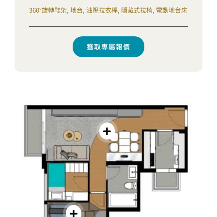
360°旋轉鞋架, 地台, 油壓拉衣桿, 隱藏式拉椅, 電動地台床
獲取專屬報價