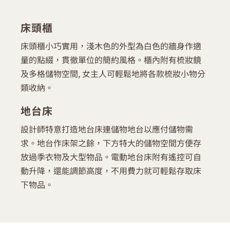
床頭櫃
床頭櫃小巧實用，淺木色的外型為白色的牆身作適
量的點綴，貫徹單位的簡約風格。櫃內附有梳妝鏡
及多格儲物空間, 女主人可輕鬆地將各款梳妝小物分
類收納。
地台床
設計師特意打造地台床連儲物地台以應付儲物需
求。地台作床架之餘，下方特大的儲物空間方便存
放過季衣物及大型物品。電動地台床附有遙控可自
動升降，還能調節高度，不用費力就可輕鬆存取床
下物品。