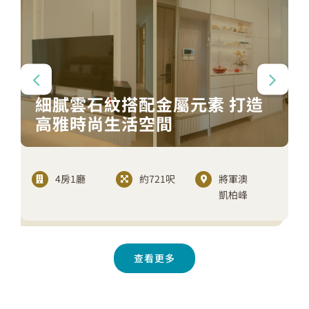
細膩雲石紋搭配金屬元素 打造
高雅時尚生活空間
4房1廳
約721呎
將軍澳
凱柏峰
查看更多