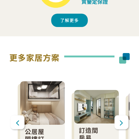
了解更多
更多家居方案
訂造間
公居屋
房易
閣樓訂