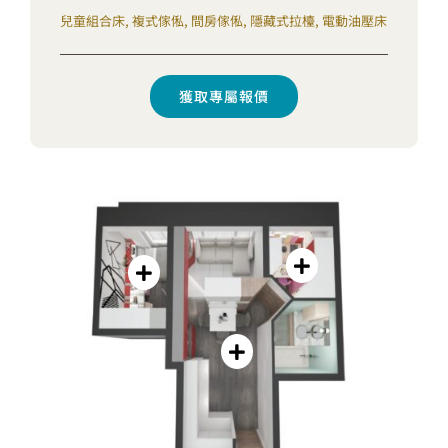
兒童組合床, 複式傢俬, 間房傢俬, 隱藏式拉檯, 電動油壓床
獲取專屬報價