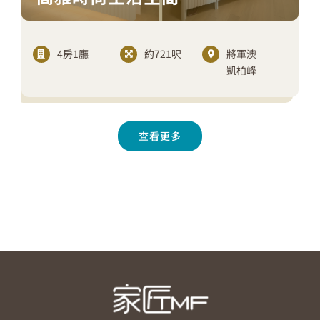
4房1廳
約721呎
將軍澳
凱柏峰
查看更多