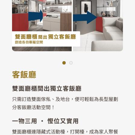
客飯廳
雙面廳櫃間出獨立客飯廳
只需訂造雙面傢俬、及地台，便可輕鬆為長型屋劃
分客飯廳活動空間！
一物三用 ‧ 慳位又實用
雙面廳櫃連隱藏式活動檯，打開檯，成為家人聚餐