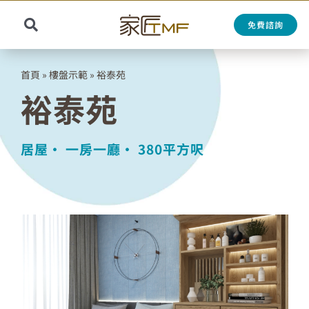
Skip
to
免費諮詢
Toggle
content
Search
Navigation
for:
首頁
»
樓盤示範
»
裕泰苑
裕泰苑
居屋•
一房一廳•
380平方呎