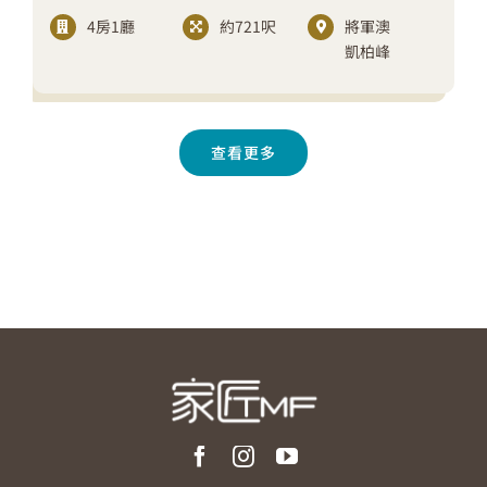
4房1廳
約721呎
將軍澳
凱柏峰
查看更多