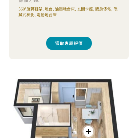
360°旋轉鞋架, 地台, 油壓地台床, 玄關卡座, 間房傢俬, 隠
藏式梳化, 電動地台床
獲取專屬報價