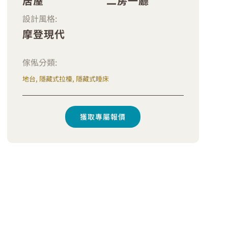
居屋
二房一廳
設計風格:
摩登現代
傢俬分類:
地台, 隱藏式拉檯, 隱藏式睡床
獲取專屬報價