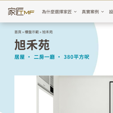
Skip
to
為什麼選擇家匠
真實案例
content
首頁
»
樓盤示範
»
旭禾苑
旭禾苑
居屋 •
二房一廳 •
380平方呎