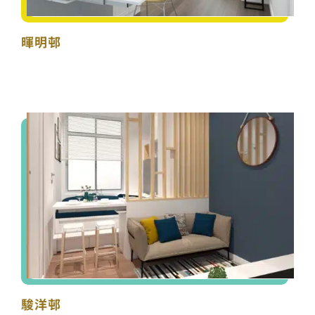
暉明邨
駿洋邨