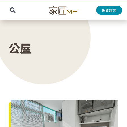
Skip
to
免費諮詢
Toggle
content
Search
Navigation
for:
公屋