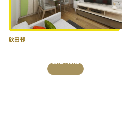
欣田邨
LOAD MORE
POSTS