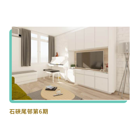
石硤尾邨第6期