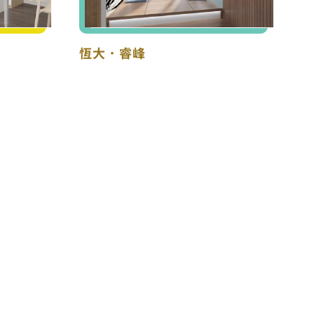
恆大．睿峰