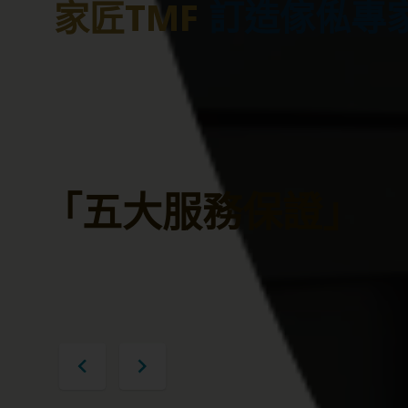
為什麼選擇
訂造傢俬專
家匠TMF
訂造傢俬專
家匠TMF
「五大服務保證」