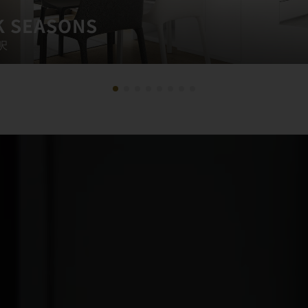
K SEASONS
呎