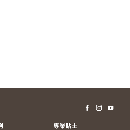
例
專業貼士