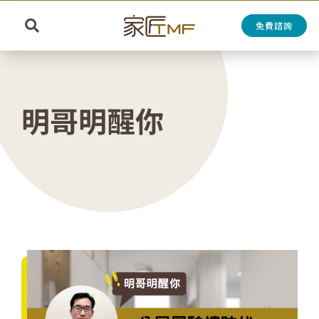
Skip
to
免費諮詢
Toggle
content
Search
Navigation
for:
明哥明醒你