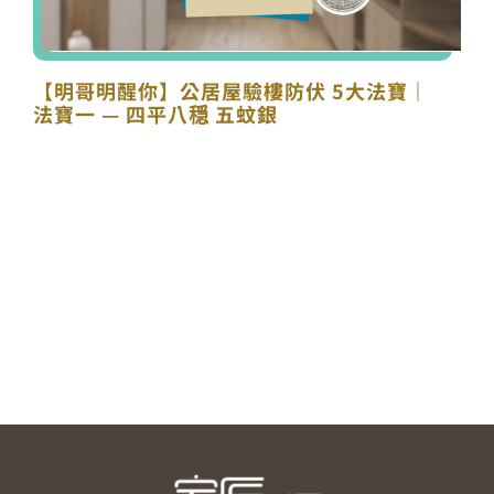
【明哥明醒你】公居屋驗樓防伏 5大法寶｜
法寶一 — 四平八穏 五蚊銀