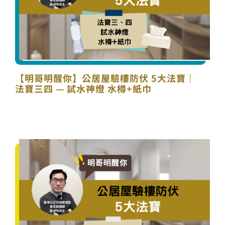
【明哥明醒你】公居屋驗樓防伏 5大法寶｜
法寶三四 — 試水神燈 水樽+紙巾