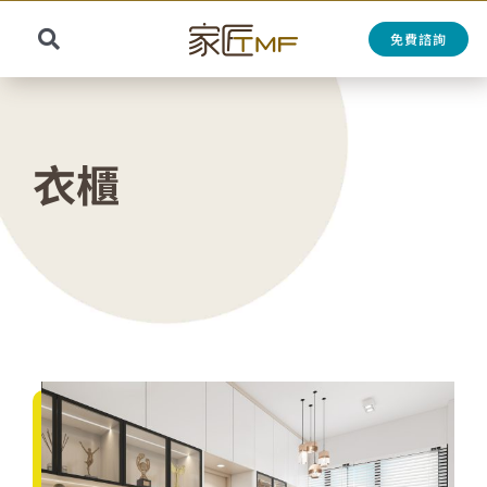
Skip
to
免費諮詢
Toggle
content
Search
Navigation
for:
衣櫃